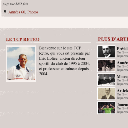
page vue 5258 fois
Années 60
,
Photos
Bienvenue sur le site TCP
Présid
On fév-
Retro, qui vous est présenté par
Reporte
Eric Loliée, ancien directeur
Année
sportif du club de 1995 à 2004,
On fév-
et professeur-entraineur depuis
Reporte
2004.
Mousq
On fév-
Reporte
Articl
On fév-
Reporte
Joueur
On fév-
Reporte