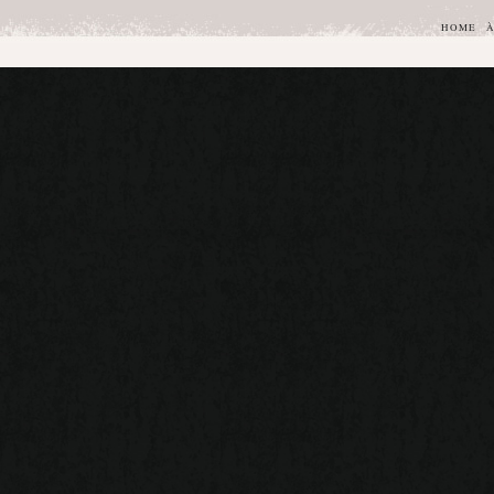
HOME
À