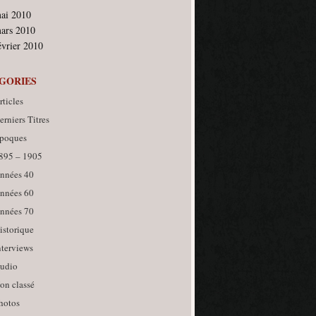
ai 2010
ars 2010
évrier 2010
GORIES
rticles
erniers Titres
poques
895 – 1905
nnées 40
nnées 60
nnées 70
istorique
nterviews
udio
on classé
hotos