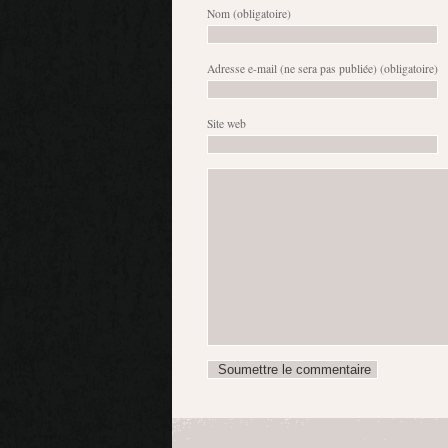
Nom
(obligatoire)
Adresse e-mail (ne sera pas publiée)
(obligatoire)
Site web