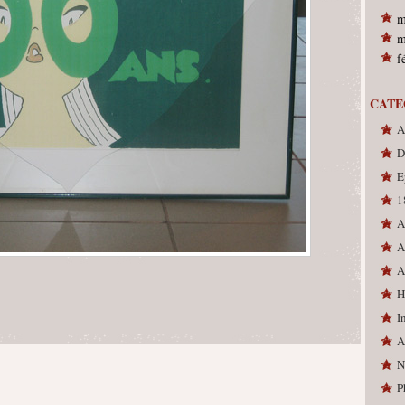
m
m
f
CATE
A
D
E
1
A
A
A
H
I
A
N
P