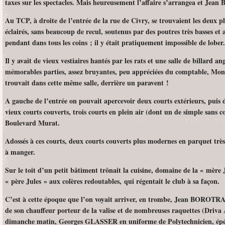
taxes sur les spectacles. Mais heureusement l’affaire s’arrangea et Jea
Au TCP, à droite de l’entrée de la rue de Civry, se trouvaient les deux p
éclairés, sans beaucoup de recul, soutenus par des poutres très basses et 
pendant dans tous les coins ; il y était pratiquement impossible de lober.
Il y avait de vieux vestiaires hantés par les rats et une salle de billard a
mémorables parties, assez bruyantes, peu appréciées du comptable, Mo
trouvait dans cette même salle, derrière un paravent !
A gauche de l’entrée on pouvait apercevoir deux courts extérieurs, puis 
vieux courts couverts, trois courts en plein air (dont un de simple sans c
Boulevard Murat.
Adossés à ces courts, deux courts couverts plus modernes en parquet très r
à manger.
Sur le toit d’un petit bâtiment trônait la cuisine, domaine de la « mère J
« père Jules » aux colères redoutables, qui régentait le club à sa façon.
C’est à cette époque que l’on voyait arriver, en trombe, Jean BOROTRA
de son chauffeur porteur de la valise et de nombreuses raquettes (Driva
dimanche matin, Georges GLASSER en uniforme de Polytechnicien, épé