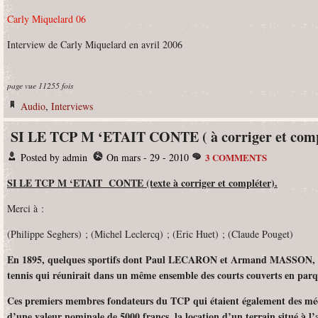
Carly Miquelard 06
Interview de Carly Miquelard en avril 2006
page vue 11255 fois
Audio
,
Interviews
SI LE TCP M ‘ETAIT CONTE ( à corriger et comp
Posted by admin
On mars - 29 - 2010
3 COMMENTS
SI LE TCP M ‘ETAIT CONTE (texte à corriger et compléter).
Merci à :
(Philippe Seghers) ; (Michel Leclercq) ; (Eric Huet) ; (Claude Pouget)
En 1895, quelques sportifs dont Paul LECARON et Armand MASSON, eur
tennis qui réunirait dans un même ensemble des courts couverts en parqu
Ces premiers membres fondateurs du TCP qui étaient également des mécè
d’une valeur nominale de 5000 francs, la location d’un terrain situé à l’