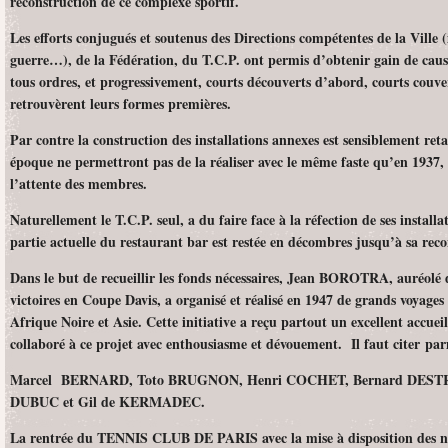
reconstruction de ce complexe sportif.
Les efforts conjugués et soutenus des Directions compétentes de la Vill
guerre…), de la Fédération, du T.C.P. ont permis d’obtenir gain de caus
tous ordres, et progressivement, courts découverts d’abord, courts couver
retrouvèrent leurs formes premières.
Par contre la construction des installations annexes est sensiblement retard
époque ne permettront pas de la réaliser avec le même faste qu’en 1937
l’attente des membres.
Naturellement le T.C.P. seul, a du faire face à la réfection de ses instal
partie actuelle du restaurant bar est restée en décombres jusqu’à sa rec
Dans le but de recueillir les fonds nécessaires, Jean BOROTRA, auréolé de
victoires en Coupe Davis, a organisé et réalisé en 1947 de grands voyages
Afrique Noire et Asie. Cette initiative a reçu partout un excellent accue
collaboré à ce projet avec enthousiasme et dévouement. Il faut citer
Marcel BERNARD, Toto BRUGNON, Henri COCHET, Bernard DESTREM
DUBUC et Gil de KERMADEC.
La rentrée du TENNIS CLUB DE PARIS avec la mise à disposition des no