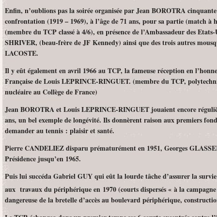
Enfin, n’oublions pas la soirée organisée par Jean BOROTRA cinquante 
confrontation (1919 – 1969), à l’âge de 71 ans, pour sa partie (match
(membre du TCP classé à 4/6), en présence de l’Ambassadeur des Eta
SHRIVER, (beau-frère de JF Kennedy) ainsi que des trois autres m
LACOSTE.
Il y eût également en avril 1966 au TCP, la fameuse réception en l’honne
Française de Louis LEPRINCE-RINGUET. (membre du TCP, polytechnici
nucléaire au Collège de France)
Jean BOROTRA et Louis LEPRINCE-RINGUET jouaient encore régulière
ans, un bel exemple de longévité. Ils donnèrent raison aux premiers fo
demander au tennis : plaisir et santé.
Pierre CANDELIEZ disparu prématurément en 1951, Georges GLASSER, 
Présidence jusqu’en 1965.
Puis lui succéda Gabriel GUY qui eût la lourde tâche d’assurer la survi
aux travaux du périphérique en 1970 (courts dispersés « à la campagne
dangereuse de la bretelle d’accès au boulevard périphérique, construction