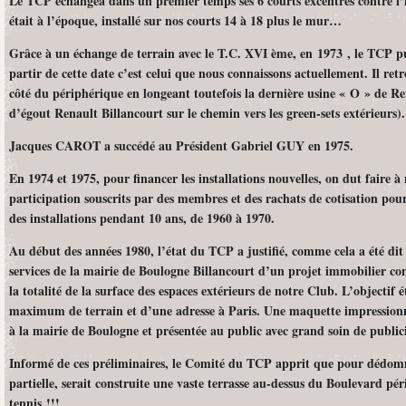
Le TCP échangea dans un premier temps ses 6 courts excentrés contre l’i
était à l’époque, installé sur nos courts 14 à 18 plus le mur…
Grâce à un échange de terrain avec le T.C. XVI ème, en 1973 , le TCP p
partir de cette date c’est celui que nous
connaissons actuellement. Il ret
côté du périphérique en longeant toutefois la dernière usine « O » de Ren
d’égout Renault Billancourt sur le chemin vers les green-sets extérieurs).
Jacques CAROT a succédé au Président Gabriel GUY en 1975.
En 1974 et 1975, pour financer les installations nouvelles, on dut faire 
participation souscrits par des membres et des rachats de cotisation pour
des installations pendant 10 ans, de 1960 à 1970.
Au début des années 1980, l’état du TCP a justifié, comme cela a été dit
services de la mairie de Boulogne Billancourt d’un projet immobilier con
la totalité de la surface des espaces extérieurs de notre Club. L’objectif
maximum de terrain et d’une adresse à Paris. Une maquette impression
à la mairie de Boulogne et présentée au public avec grand soin de publici
Informé de ces préliminaires, le Comité du TCP apprit que pour dédom
partielle, serait construite une vaste terrasse au-dessus du Boulevard pé
tennis !!!