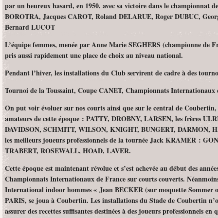
par un heureux hasard, en 1950, avec sa victoire dans le championnat d
BOROTRA, Jacques CAROT, Roland DELARUE, Roger DUBUC, Geor
Bernard LUCOT
L’équipe femmes, menée par Anne Marie SEGHERS (championne de Fra
pris aussi rapidement une place de choix au niveau national.
Pendant l’hiver, les installations du Club servirent de cadre à des tourn
Tournoi de la Toussaint, Coupe CANET, Championnats Internationaux de
On put voir évoluer sur nos courts ainsi que sur le central de Coubertin,
amateurs de cette époque : PATTY, DROBNY, LARSEN, les frères 
DAVIDSON,
SCHMITT, WILSON,
KNIGHT, BUNGERT, DARMON, HAI
les meilleurs joueurs professionnels de la tournée Jack KRAMER
TRABERT, ROSEWALL, HOAD, LAVER.
Cette époque est maintenant révolue et s’est achevée au début des années
Championnats Internationaux de France sur courts couverts. Néanmoins
International indoor hommes « Jean BECKER (sur moquette Sommer ou
PARIS, se joua à Coubertin. Les installations du Stade de Coubertin n’o
assurer des recettes suffisantes destinées à des joueurs professionnels en q