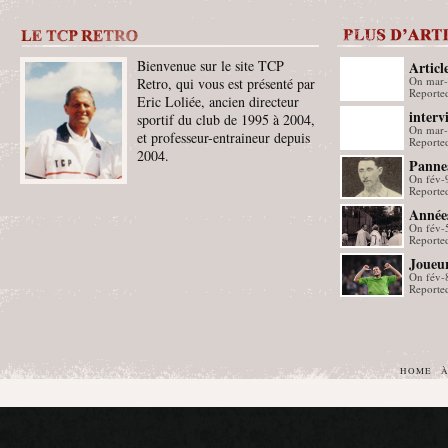
Bienvenue sur le site TCP
Articl
On mar
Retro, qui vous est présenté par
Reporte
Eric Loliée, ancien directeur
interv
sportif du club de 1995 à 2004,
On mar
et professeur-entraineur depuis
Reporte
2004.
Panne
On fév-
Reporte
Année
On fév-
Reporte
Joueur
On fév-
Reporte
HOME
À