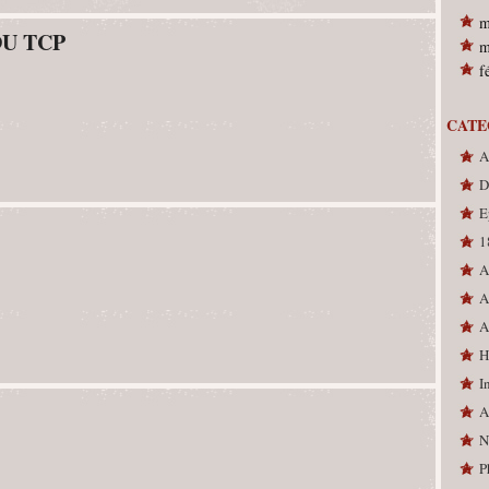
m
DU TCP
m
f
CATE
A
D
E
1
A
A
A
H
I
A
N
P