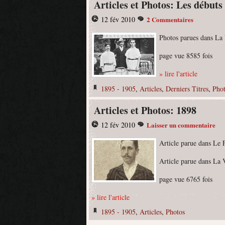
Articles et Photos: Les début
12 fév 2010
2 Commentaires
Photos parues dans La
page vue 8585 fois
» lire l'article
1895 - 1905
,
Articles
,
Derniers Titres
,
Pho
Articles et Photos: 1898
12 fév 2010
Laisser un commentaire
Article parue dans Le 
Article parue dans La 
page vue 6765 fois
» lire l'article
1895 - 1905
,
Articles
,
Photos