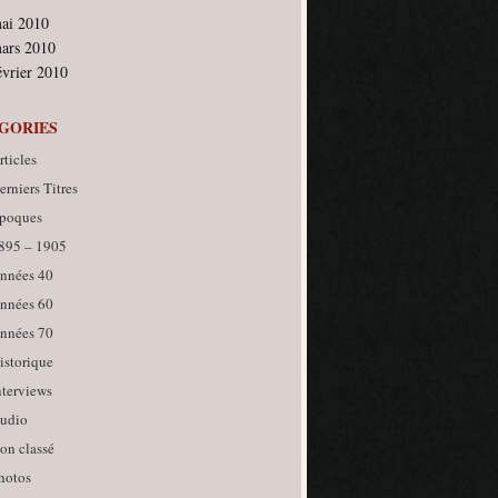
ai 2010
ars 2010
évrier 2010
GORIES
rticles
erniers Titres
poques
895 – 1905
nnées 40
nnées 60
nnées 70
istorique
nterviews
udio
on classé
hotos