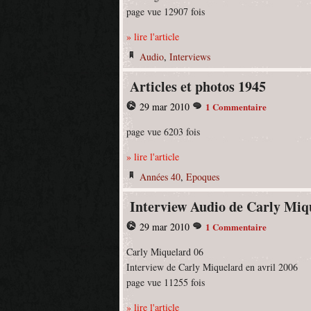
page vue 12907 fois
» lire l'article
Audio
,
Interviews
Articles et photos 1945
29 mar 2010
1 Commentaire
page vue 6203 fois
» lire l'article
Années 40
,
Epoques
Interview Audio de Carly Miq
29 mar 2010
1 Commentaire
Carly Miquelard 06
Interview de Carly Miquelard en avril 2006
page vue 11255 fois
» lire l'article