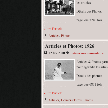
les articles.
Détails des Photos:
page vue 7240 fois
» lire l'article
Articles
,
Photos
Articles et Photos: 1926
12 fév 2010
Laisser un commentaire
Articles & Photos paru
pour agrandir les articl
Détails des photos:
page vue 6871 fois
» lire l'article
Articles
,
Derniers Titres
,
Photos