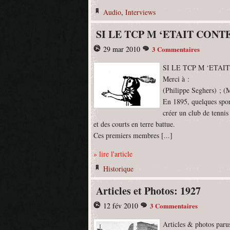
Audio
,
Interviews
SI LE TCP M ‘ETAIT CONTE ( 
29 mar 2010
3 Commentaires
SI LE TCP M ‘ETAIT C
Merci à :
(Philippe Seghers) ; (
En 1895, quelques sp
créer un club de tenni
et des courts en terre battue.
Ces premiers membres [...]
» lire l'article
Historique
Articles et Photos: 1927
12 fév 2010
3 Commentaires
Articles & photos parus