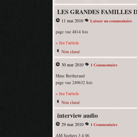
LES GRANDES FAMILLES 
11 mai 2010
Laisser un commentaire
page vue 4814 fois
» lire l'article
Non classé
30 mar 2010
1 Commentaire
Mme Bertherand
page vue 249632 fois
» lire l'article
Non classé
interview audio
29 mar 2010
1 Commentaire
AM Seghers 3 4 06