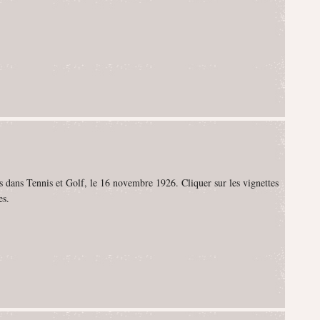
s dans Tennis et Golf, le 16 novembre 1926. Cliquer sur les vignettes
es.