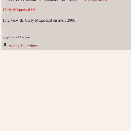
Carly Miquelard 06
Interview de Carly Miquelard en avril 2006
page vue 11252 fois
Audio
,
Interviews