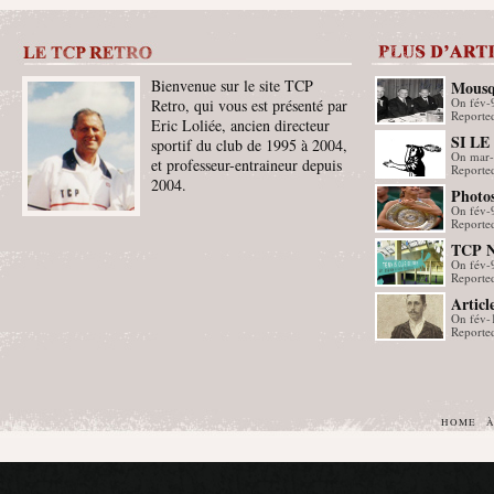
Bienvenue sur le site TCP
Mousq
On fév-
Retro, qui vous est présenté par
Reporte
Eric Loliée, ancien directeur
SI LE
sportif du club de 1995 à 2004,
On mar
et professeur-entraineur depuis
corrig
Reporte
2004.
Photos
On fév-
Sport 
Reporte
TCP 
On fév-
Reporte
Articl
On fév-
Reporte
HOME
À