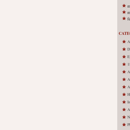
m
m
f
CATE
A
D
E
1
A
A
A
H
I
A
N
P