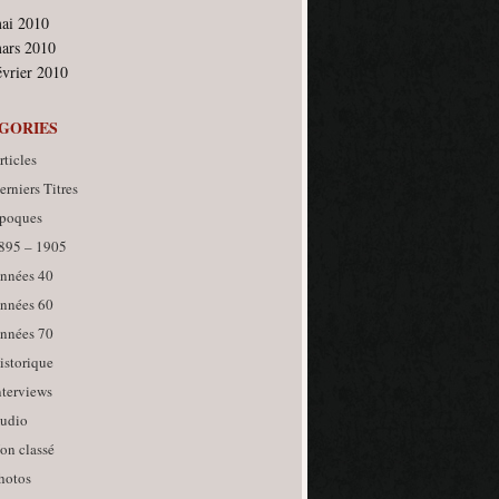
ai 2010
ars 2010
évrier 2010
GORIES
rticles
erniers Titres
poques
895 – 1905
nnées 40
nnées 60
nnées 70
istorique
nterviews
udio
on classé
hotos